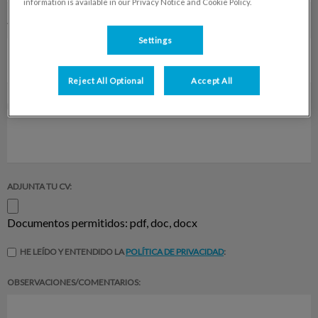
information is available in our Privacy Notice and Cookie Policy.
TELÉFONO:
Settings
Reject All Optional
Accept All
DIRECCIÓN DE CORREO ELECTRÓNICO:
ADJUNTA TU CV:
Documentos permitidos: pdf, doc, docx
HE LEÍDO Y ENTENDIDO LA
POLÍTICA DE PRIVACIDAD
:
OBSERVACIONES/COMENTARIOS: