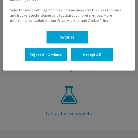
Select “Cookie Settings” for more information about the use of cookies
and tracking technologies and to adjust your preferences. More
information is available in our Privacy Notice and Cookie Policy.
Hospitalización
Settings
Reject All Optional
Accept All
Consulta de especialidades
Laboratorio completo