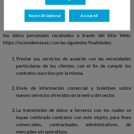
¿Con qué finalidad trataremos tus datos personales?
Reject All Optional
Accept All
En Centro Veterinario Mozart, Sociedad Limitada, trataremos
tus datos personales recabados a través del Sitio Web:
https://ivcevidensia.es/, con las siguientes finalidades:
Prestar sus servicios de acuerdo con las necesidades
particulares de los clientes, con el fin de cumplir los
contratos suscritos por la misma.
Envío de información comercial y boletines sobre
nuevos servicios ofrecidos en la web y del sector.
La transmisión de datos a terceros con los cuales se
hayan celebrado contratos con este objeto, para fines
comerciales, contractuales, administrativos, de
mercadeo y/o operativos.